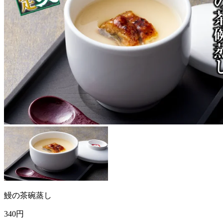
鰻の茶碗蒸し
340
円