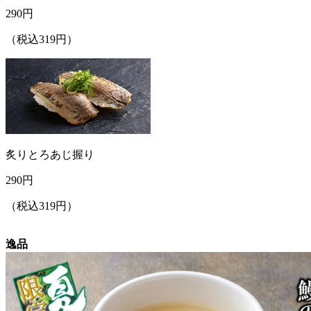
290
円
（税込319円）
炙りとろあじ握り
290
円
（税込319円）
逸品