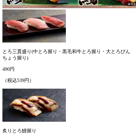
とろ三貫盛り(中とろ握り・黒毛和牛とろ握り・大とろびん
ちょう握り)
490
円
（税込539円）
炙りとろ鰻握り