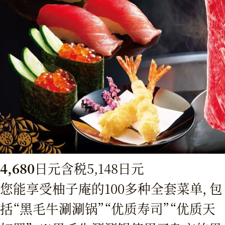
4,680
日元
含税5,148日元
您能享受柚子庵的100多种全套菜单，包
括“黑毛牛涮涮锅”“优质寿司”“优质天